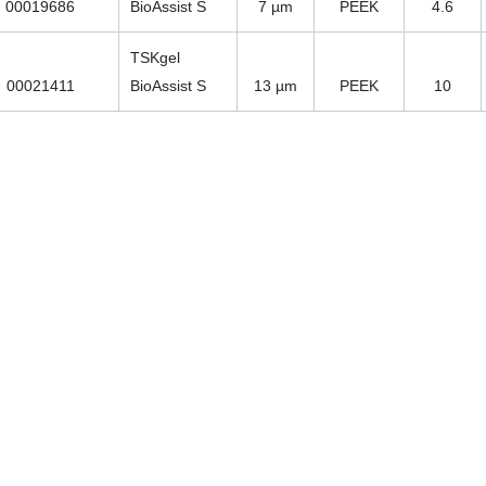
00019686
BioAssist S
7 µm
PEEK
4.6
TSKgel
00021411
BioAssist S
13 µm
PEEK
10