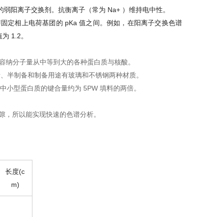
Na+
的弱阳离子交换剂。抗衡离子（常为
）维持电中性。
pKa
与固定相上电荷基团的
值之间。例如，在阳离子交换色谱
1.2
值为
。
容纳分子量从中等到大的各种蛋白质与核酸。
析、半制备和制备用途有玻璃和不锈钢两种材质。
5PW
中小型蛋白质的键合量约为
填料的两倍。
隙，所以能实现快速的色谱分析。
(c
长度
m)