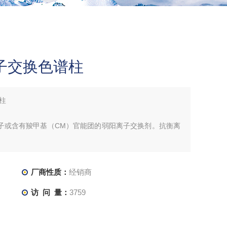
阳离子交换色谱柱
谱柱
子或含有羧甲基（CM）官能团的弱阳离子交换剂。抗衡离
厂商性质：
经销商
访 问 量：
3759