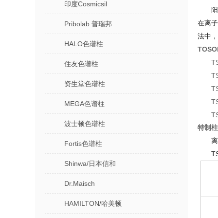
印度Cosmicsil
阳
在离
Pribolab 普瑞邦
法中，
HALO色谱柱
TOSO
TS
住友色谱柱
TS
资生堂色谱柱
T
T
MEGA色谱柱
T
波士顿色谱柱
特制柱
离
Fortis色谱柱
TS
Shinwa/日本信和
Dr.Maisch
HAMILTON/哈美顿