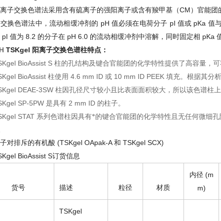
CM
离子交换色谱法采用含有硫离子的强阳离子或含有羧甲基（
）官能团
pH
pI
pKa
子交换色谱法中，流动相缓冲剂的
值必须在电荷分子
值或
值
pI
8.2
pH 6.0
pKa
值为
的分子在
的流动相缓冲剂中溶解，同时固定相
H
TSKgel
阳离子交换色谱柱
特点：
Kgel BioAssist S
柱的孔结构及键合官能团的化学特性提供了高容量，可
Kgel BioAssist
4.6 mm ID
10 mm ID PEEK
柱使用
或
填充。根据其分
SKgel DEAE-3SW
柱因孔径尺寸较小且比表面面积较大，所以该色谱柱上
SKgel SP-5PW
2 mm ID
是具有
的柱子。
SKgel STAT
系列色谱柱因具有*的键合官能团的化学特性且无任何微细孔
(TSKgel OApak-A
TSKgel SCX)
子对排斥的有机酸
和
Kgel BioAssist S
订货信息
(m
内径
货号
描述
粒径
材质
m)
TSKgel