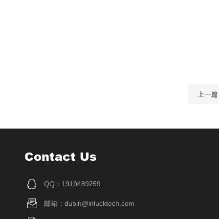
上一篇
Contact Us
QQ：1919489259
邮箱：dubin@inlucktech.com