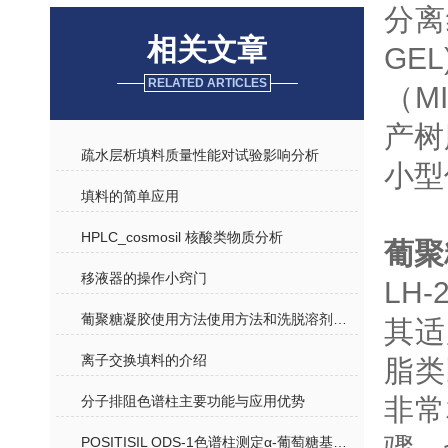
分离
相关文章
GE
RELATED ARTICLES
（MI
产树
疏水层析填料质量性能对试验影响分析
小型
填料的简单应用
HPLC_cosmosil 核酸类物质分析
葡聚
移液器的操作小窍门
LH
葡聚糖凝胶使用方法使用方法和洗脱溶剂的选择
其适
离子交换填料的介绍
脂类
分子排阻色谱柱主要功能与应用优势
非常
POSITISIL ODS-1色谱柱测定α-葡萄糖基橙皮苷