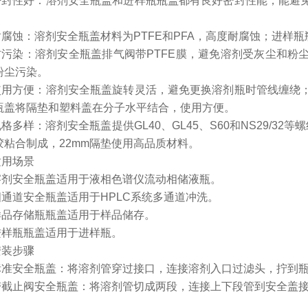
密封性好：溶剂安全瓶盖和进样瓶瓶盖都有良好密封性能，能避
耐腐蚀：溶剂安全瓶盖材料为PTFE和PFA，高度耐腐蚀；进样
防污染：溶剂安全瓶盖排气阀带PTFE膜，避免溶剂受灰尘和粉
粉尘污染。
使用方便：溶剂安全瓶盖旋转灵活，避免更换溶剂瓶时管线缠绕
瓶盖将隔垫和塑料盖在分子水平结合，使用方便。
格多样：溶剂安全瓶盖提供GL40、GL45、S60和NS29/3
胶粘合制成，22mm隔垫使用高品质材料。
适用场景
溶剂安全瓶盖适用于液相色谱仪流动相储液瓶。
四通道安全瓶盖适用于HPLC系统多通道冲洗。
样品存储瓶瓶盖适用于样品储存。
进样瓶瓶盖适用于进样瓶。
安装步骤
标准安全瓶盖：将溶剂管穿过接口，连接溶剂入口过滤头，拧到
带截止阀安全瓶盖：将溶剂管切成两段，连接上下段管到安全盖