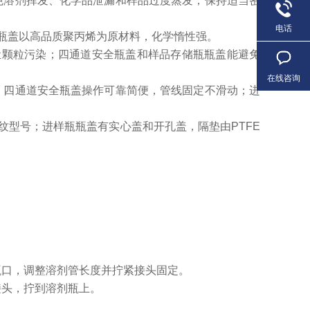
免溶剂挥发、化学品泄漏和样品过度蒸发，保持适当密
电话
瓶瓶盖以高品质聚丙烯为原材料，化学惰性强。
尘颗粒污染；四通道安全瓶盖和样品存储瓶瓶盖能避免
在线咨询
；四通道安全瓶盖操作可靠简便，管线固定不滑动；进
2等螺纹型号；进样瓶瓶盖有实心盖和开孔盖，隔垫由PTFE
瓶口，调整溶剂管长度并拧紧接头固定。
接头，拧到溶剂瓶上。