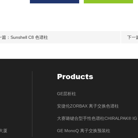
一篇：
Sunshell C8 色谱柱
下一
Products
GE层析柱
安捷伦ZORBAX 离子交换色谱柱
大赛璐键合型手性色谱柱CHIRALPAK® IG
大厦
GE MonoQ 离子交换预装柱