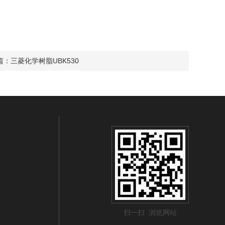
篇：
三菱化学树脂UBK530
扫一扫 浏览网站