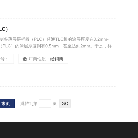
LC）
 制备薄层层析板（PLC）普通TLC板的涂层厚度在0.2mm-
（PLC）的涂层厚度则有0.5mm，甚至达到2mm。于是，样
PLC板包括正相硅胶板和反相RP-18板，
型号：
厂商性质：
经销商
末页
跳转到第
页