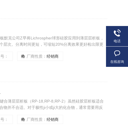
层层析板默克公司Z早将Lichrospher球形硅胶应用到薄层层析板，
电话
个层次。分离时间更短，可缩短20%分离效果更好检出限更
型号：
厂商性质：
经销商
在线咨询
板
合薄层层析板（RP-18,RP-8,RP-2）虽然硅胶层析板适合
物并不合适。对于极性ji小或ji大的化合物，通常需要用反
型号：
厂商性质：
经销商