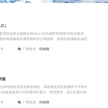
LC）
默克的硅胶正相板采用silica 60为原料并使用*的粘合技术，
密的表面确保其拥有较好的分离效果。标准的玻璃板的涂层
，填料粒径为10-12μm。
型号：
厂商性质：
经销商
析板
析板特点和传统的薄层层析板相比，高效薄层层析板拥有不可替代
in灵敏度提高5-10倍重现性更好，带宽更窄，适合定量分析
6um。这使得硅胶板表面更加光…
型号：
厂商性质：
经销商