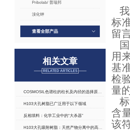
Pribolab/ 普瑞邦
我
溴化钾
标
留
查看全部产品
用
相关文章
基
RELATED ARTICLES
检
量
COSMOSIL色谱柱的柱长及内径的选择原则是什么？
H103大孔树脂已广泛用于以下领域
含
反相填料：化学工业中的“大杀器”
该
H103大孔吸附树脂：天然产物分离中的高效介质